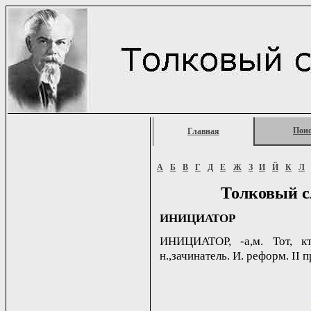
Пои
Главная
А
Б
В
Г
Д
Е
Ж
З
И
Й
К
Л
Толковый с
ИНИЦИАТОР
ИНИЦИАТОР, -а,м. Тот, кт
н.,зачинатель. И. реформ. II п