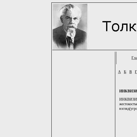
Гл
А
Б
В
ИНКВИЗ
ИНКВИЗИТОР
жестокость
взгляд(угр