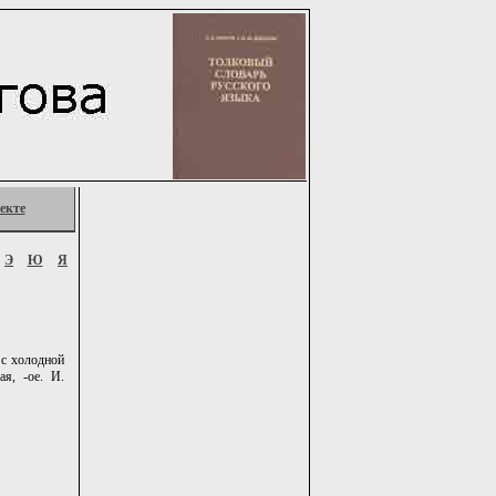
екте
Э
Ю
Я
 с холодной
ая, -ое. И.