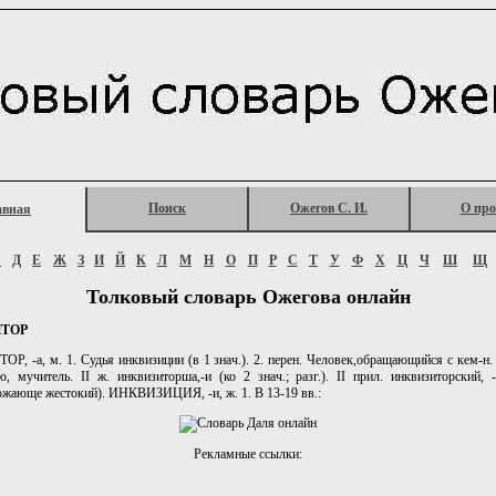
Поиск
Ожегов С. И.
О про
авная
Г
Д
Е
Ж
З
И
Й
К
Л
М
Н
О
П
Р
С
Т
У
Ф
Х
Ц
Ч
Ш
Щ
Толковый словарь Ожегова онлайн
ИТОР
, -а, м. 1. Судья инквизиции (в 1 знач.). 2. перен. Человек,обращающийся с кем-н.
ю, мучитель. II ж. инквизиторша,-и (ко 2 знач.; разг.). II прил. инквизиторский, -
ожающе жестокий). ИНКВИЗИЦИЯ, -и, ж. 1. В 13-19 вв.:
Рекламные ссылки: