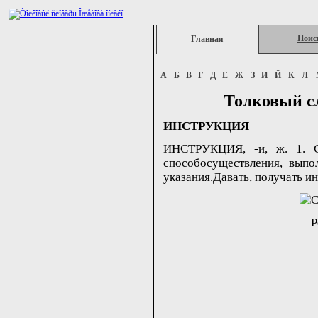
Поис
Главная
А
Б
В
Г
Д
Е
Ж
З
И
Й
К
Л
Толковый с
ИНСТРУКЦИЯ
ИНСТРУКЦИЯ, -и, ж. 1. С
способосуществления, выпо
указания.Давать, получать ин
Р