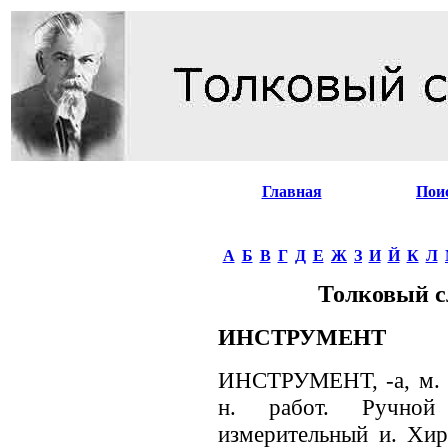
Главная
Пои
А
Б
В
Г
Д
Е
Ж
З
И
Й
К
Л
Толковый с
ИНСТРУМЕНТ
ИНСТРУМЕНТ, -а, м. 1
н. работ. Ручной
измерительный и. Хир