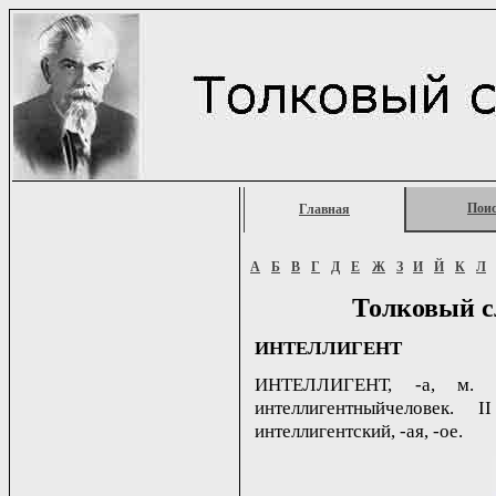
Пои
Главная
А
Б
В
Г
Д
Е
Ж
З
И
Й
К
Л
Толковый с
ИНТЕЛЛИГЕНТ
ИНТЕЛЛИГЕНТ, -а, м. Л
интеллигентныйчеловек. I
интеллигентский, -ая, -ое.